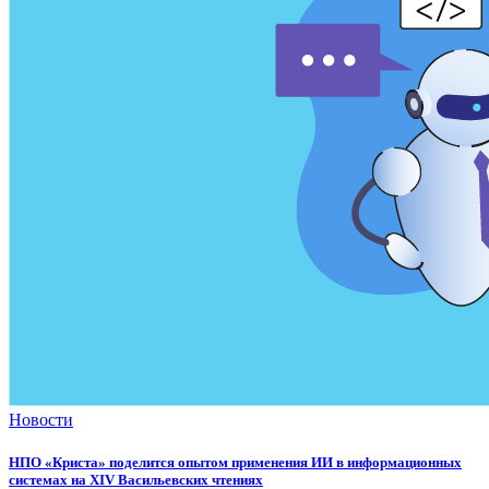
Новости
НПО «Криста» поделится опытом применения ИИ в информационных
системах на XIV Васильевских чтениях