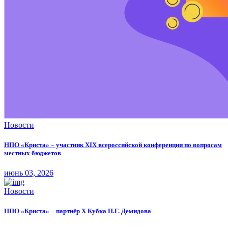
Новости
НПО «Криста» – участник XIX всероссийской конференции по вопросам
местных бюджетов
июнь 03, 2026
Новости
НПО «Криста» – партнёр X Кубка П.Г. Демидова