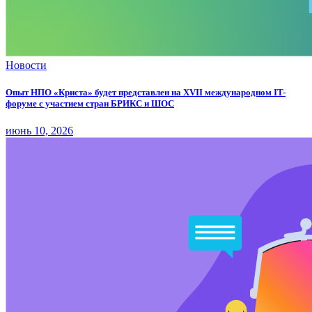
Новости
Опыт НПО «Криста» будет представлен на XVII международном IT-
форуме с участием стран БРИКС и ШОС
июнь 10, 2026