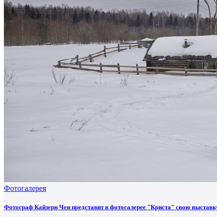
Фотогалерея
Фотограф Кайзерн Чен представит в фотогалерее "Криста" свою выставк