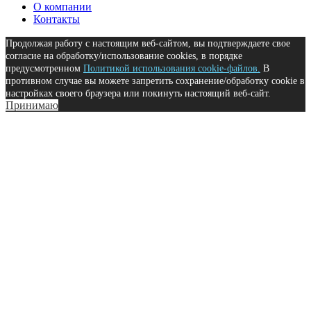
О компании
Контакты
Продолжая работу с настоящим веб-сайтом, вы подтверждаете свое
согласие на обработку/использование cookies, в порядке
предусмотренном
Политикой использования cookie-файлов.
В
противном случае вы можете запретить сохранение/обработку cookie в
настройках своего браузера или покинуть настоящий веб-сайт.
Принимаю