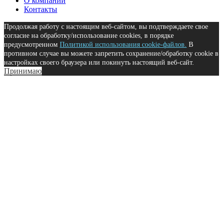
О компании
Контакты
Продолжая работу с настоящим веб-сайтом, вы подтверждаете свое
согласие на обработку/использование cookies, в порядке
предусмотренном
Политикой использования cookie-файлов.
В
противном случае вы можете запретить сохранение/обработку cookie в
настройках своего браузера или покинуть настоящий веб-сайт.
Принимаю