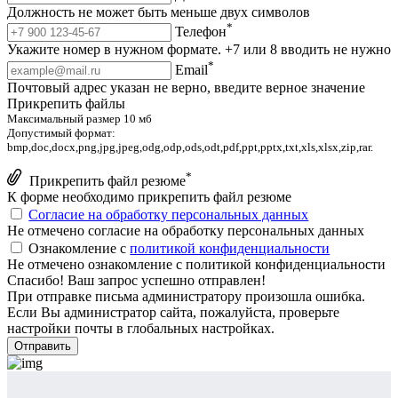
Должность не может быть меньше двух символов
*
Телефон
Укажите номер в нужном формате. +7 или 8 вводить не нужно
*
Email
Почтовый адрес указан не верно, введите верное значение
Прикрепить файлы
Максимальный размер 10 мб
Допустимый формат:
bmp,doc,docx,png,jpg,jpeg,odg,odp,ods,odt,pdf,ppt,pptx,txt,xls,xlsx,zip,rar.
*
Прикрепить файл резюме
К форме необходимо прикрепить файл резюме
Согласие на обработку персональных данных
Не отмечено согласие на обработку персональных данных
Ознакомление с
политикой конфиденциальности
Не отмечено ознакомление с политикой конфиденциальности
Спасибо! Ваш запрос успешно отправлен!
При отправке письма администратору произошла ошибка.
Если Вы администратор сайта, пожалуйста, проверьте
настройки почты в глобальных настройках.
Отправить